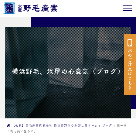
氷のご注文はこちら
横浜野毛、氷屋の心意気（ブログ）
【公式】野毛産業株式会社 横浜市野毛の氷卸し業ホーム
>
ブログ
>
第一回
『街と共に生きる』